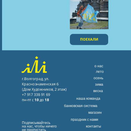
ПОЕХАЛИ
о нас
лето
осень
г.Волгоград, ул.
Краснознаменская 6
зима
(Дом Художников, 2 этаж)
весна
+7 917 338 91 69
наша команда
пн-пт с
10
до
18
банковская система
магазин
праздник с нами
Подписывайтесь
на нас, чтобы ничего
контакты
не пропустить