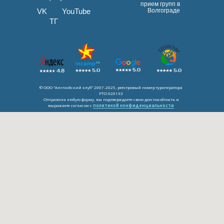
прием групп в
VK
YouTube
Волгограде
ТГ
© ООО "Английский клуб" 2007-2025, реестровый номер туроператора
РТО 020133
Отправляя любую форму, вы подтверждаете свою дееспособность и
выражаете согласие с
политикой конфиденциальности